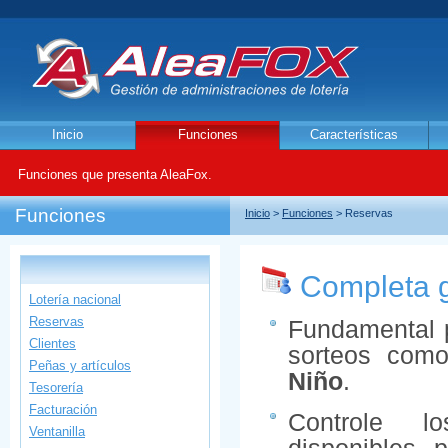
Inicio
Funciones
Características
Funciones que presenta AleaFox.
Funciones
Inicio
>
Funciones
> Reservas
Completa ge
Lotería nacional
Reservas
Fundamental 
Clientes
sorteos co
Peñas y artículos
Niño
.
Tesorería
Facturación
Controle l
Ventanilla