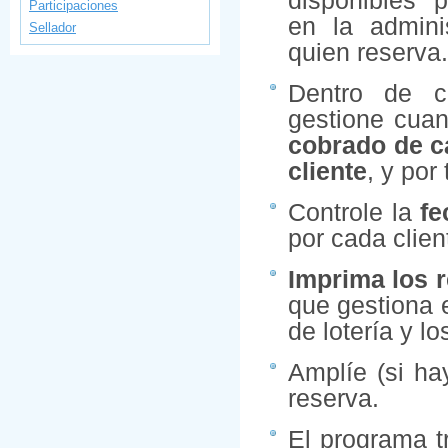
disponibles p
Participaciones
en la admini
Sellador
quien reserva.
Dentro de c
gestione cua
cobrado de c
cliente
, y por
Controle la
fe
por cada clien
Imprima los 
que gestiona 
de lotería y l
Amplíe (si ha
reserva.
El programa t